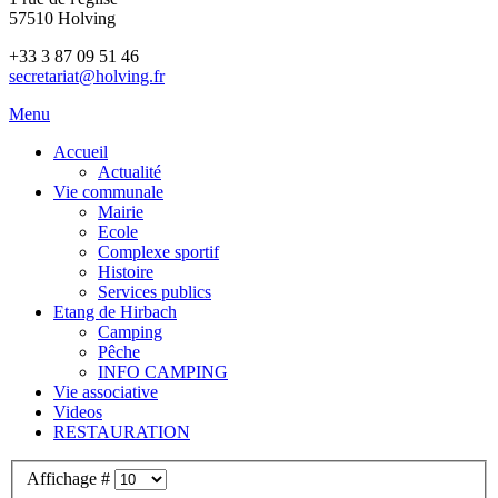
57510 Holving
+33 3 87 09 51 46
secretariat@holving.fr
Menu
Accueil
Actualité
Vie communale
Mairie
Ecole
Complexe sportif
Histoire
Services publics
Etang de Hirbach
Camping
Pêche
INFO CAMPING
Vie associative
Videos
RESTAURATION
Affichage #