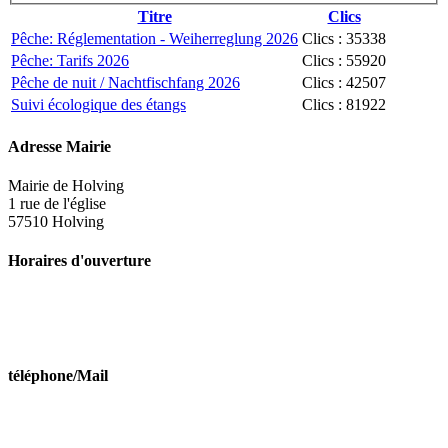
Titre
Clics
Pêche: Réglementation - Weiherreglung 2026
Clics : 35338
Pêche: Tarifs 2026
Clics : 55920
Pêche de nuit / Nachtfischfang 2026
Clics : 42507
Suivi écologique des étangs
Clics : 81922
Adresse Mairie
Mairie de Holving
1 rue de l'église
57510 Holving
Horaires d'ouverture
Lundi de 10h à 11h45 et de 14h00 à 16h00
Mercredi de 10h à 11h45
Vendredi de 10h à 11h45 et de 14h00 à 16h00
téléphone/Mail
Tél : 03 87 09 51 46
Mail:secretariat@holving.fr