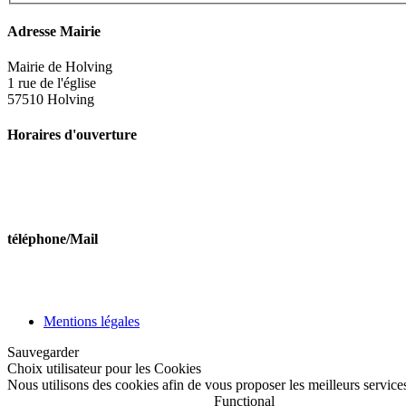
Adresse Mairie
Mairie de Holving
1 rue de l'église
57510 Holving
Horaires d'ouverture
Lundi de 10h à 11h45 et de 14h00 à 16h00
Mercredi de 10h à 11h45
Vendredi de 10h à 11h45 et de 14h00 à 16h00
téléphone/Mail
Tél : 03 87 09 51 46
Mail:secretariat@holving.fr
Mentions légales
Sauvegarder
Choix utilisateur pour les Cookies
Nous utilisons des cookies afin de vous proposer les meilleurs services
Functional