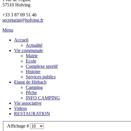
57510 Holving
+33 3 87 09 51 46
secretariat@holving.fr
Menu
Accueil
Actualité
Vie communale
Mairie
Ecole
Complexe sportif
Histoire
Services publics
Etang de Hirbach
Camping
Pêche
INFO CAMPING
Vie associative
Videos
RESTAURATION
Affichage #