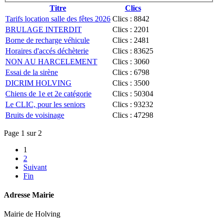
Titre
Clics
Tarifs location salle des fêtes 2026
Clics : 8842
BRULAGE INTERDIT
Clics : 2201
Borne de recharge véhicule
Clics : 2481
Horaires d'accés déchèterie
Clics : 83625
NON AU HARCELEMENT
Clics : 3060
Essai de la sirène
Clics : 6798
DICRIM HOLVING
Clics : 3500
Chiens de 1e et 2e catégorie
Clics : 50304
Le CLIC, pour les seniors
Clics : 93232
Bruits de voisinage
Clics : 47298
Page 1 sur 2
1
2
Suivant
Fin
Adresse Mairie
Mairie de Holving