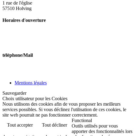
1 rue de l'église
57510 Holving
Horaires d'ouverture
Lundi de 10h à 11h45 et de 14h00 à 16h00
Mercredi de 10h à 11h45
Vendredi de 10h à 11h45 et de 14h00 à 16h00
téléphone/Mail
Tél : 03 87 09 51 46
Mail:secretariat@holving.fr
Mentions légales
Sauvegarder
Choix utilisateur pour les Cookies
Nous utilisons des cookies afin de vous proposer les meilleurs
services possibles. Si vous déclinez l'utilisation de ces cookies, le
site web pourrait ne pas fonctionner correctement.
Functional
Tout accepter
Tout décliner
Outils utilisés pour vous
apporter des fonctionnalités lors