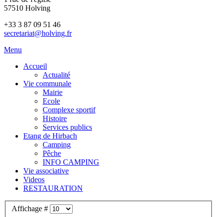
57510 Holving
+33 3 87 09 51 46
secretariat@holving.fr
Menu
Accueil
Actualité
Vie communale
Mairie
Ecole
Complexe sportif
Histoire
Services publics
Etang de Hirbach
Camping
Pêche
INFO CAMPING
Vie associative
Videos
RESTAURATION
Affichage #